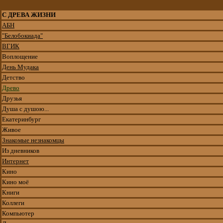
С ДРЕВА ЖИЗНИ
АБН
"Белобокиада"
ВГИК
Воплощение
Дeнь Мудака
Детство
Древо
Друзья
Душа с душою...
Екатеринбург
Живое
Знакомые незнакомцы
Из дневников
Интернет
Кино
Кино моё
Книги
Коллеги
Компьютер