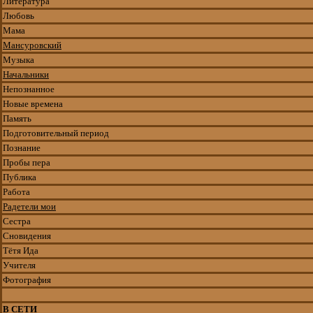
Литература
Любовь
Мама
Мансуровский
Музыка
Начальники
Непознанное
Новые времена
Память
Подготовительный период
Познание
Пробы пера
Публика
Работа
Радетели мои
Сестра
Сновидения
Тётя Ида
Учителя
Фотография
В СЕТИ