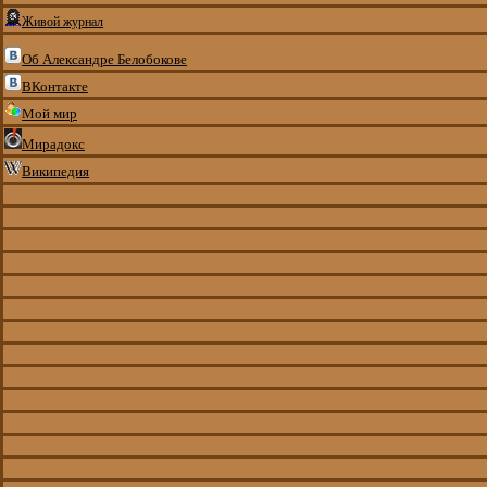
Живой журнал
Об Александре Белобокове
ВКонтакте
Мой мир
Мирадокс
Википедия